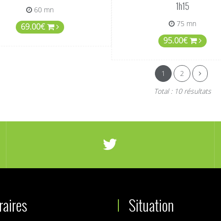
1h15
60 mn
75 mn
69.00€
95.00€
1
2
Total : 10 résultats
raires
Situation