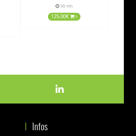
90 mn
125.00€
Infos