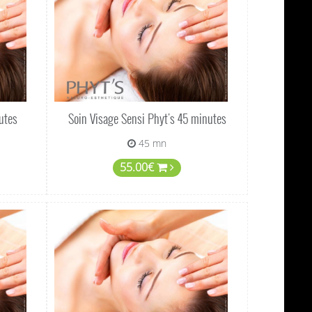
utes
Soin Visage Sensi Phyt's 45 minutes
45 mn
55.00€