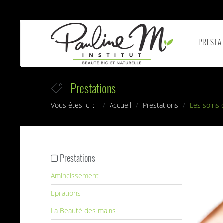
PRESTA
Prestations
Vous êtes ici :
Accueil
Prestations
Les soins 
Prestations
Amincissement
Epilations
La Beauté des mains