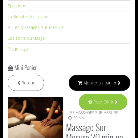
Epilations
La Beauté des mains
Les Massages Sur-Mesure
Les soins du visage
Maquillage
Mini Panier
Retour
Ajouter au panier
Pour Offrir
LES MASSAGES SUR-MESURE
30 MN
Massage Sur
Mesure 30 min en